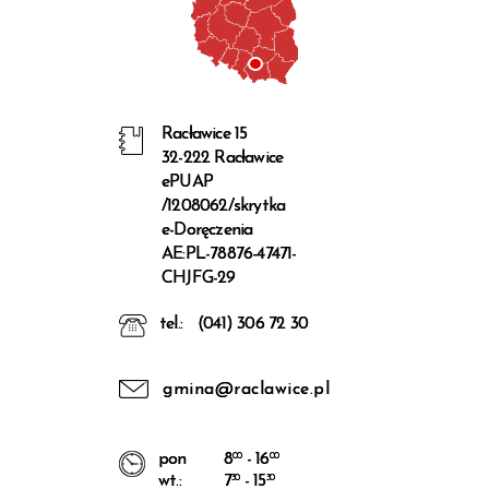
Racławice 15
32-222 Racławice
ePUAP
/1208062/skrytka
e-Doręczenia
AE:PL-78876-47471-
CHJFG-29
tel.:
(041) 306 72 30
gmina@raclawice.pl
pon
8
00
- 16
00
wt.:
7
30
- 15
30