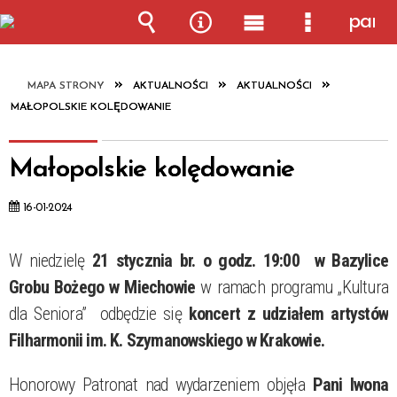
pane
Wyszukiwarka
Narzędzia
Menu
Menu
główne
szczegółow
MAPA STRONY
AKTUALNOŚCI
AKTUALNOŚCI
MAŁOPOLSKIE KOLĘDOWANIE
Małopolskie kolędowanie
16-01-2024
W niedzielę
21 stycznia br. o godz. 19:00 w Bazylice
Grobu Bożego w Miechowie
w ramach programu „Kultura
dla Seniora” odbędzie się
koncert z udziałem artystów
Filharmonii im. K. Szymanowskiego w Krakowie.
Honorowy Patronat nad wydarzeniem objęła
Pani Iwona